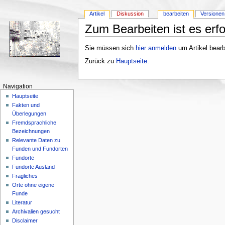
Artikel
Diskussion
bearbeiten
Versionen
Zum Bearbeiten ist es erfo
Sie müssen sich
hier anmelden
um Artikel bearb
Zurück zu
Hauptseite
.
Navigation
Hauptseite
Fakten und
Überlegungen
Fremdsprachliche
Bezeichnungen
Relevante Daten zu
Funden und Fundorten
Fundorte
Fundorte Ausland
Fragliches
Orte ohne eigene
Funde
Literatur
Archivalien gesucht
Disclaimer