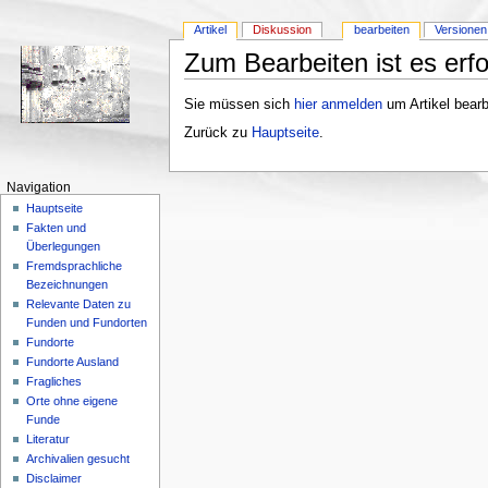
Artikel
Diskussion
bearbeiten
Versionen
Zum Bearbeiten ist es erfo
Sie müssen sich
hier anmelden
um Artikel bearb
Zurück zu
Hauptseite
.
Navigation
Hauptseite
Fakten und
Überlegungen
Fremdsprachliche
Bezeichnungen
Relevante Daten zu
Funden und Fundorten
Fundorte
Fundorte Ausland
Fragliches
Orte ohne eigene
Funde
Literatur
Archivalien gesucht
Disclaimer