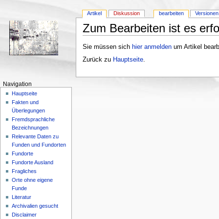
Artikel
Diskussion
bearbeiten
Versionen
Zum Bearbeiten ist es erfo
Sie müssen sich
hier anmelden
um Artikel bearb
Zurück zu
Hauptseite
.
Navigation
Hauptseite
Fakten und
Überlegungen
Fremdsprachliche
Bezeichnungen
Relevante Daten zu
Funden und Fundorten
Fundorte
Fundorte Ausland
Fragliches
Orte ohne eigene
Funde
Literatur
Archivalien gesucht
Disclaimer