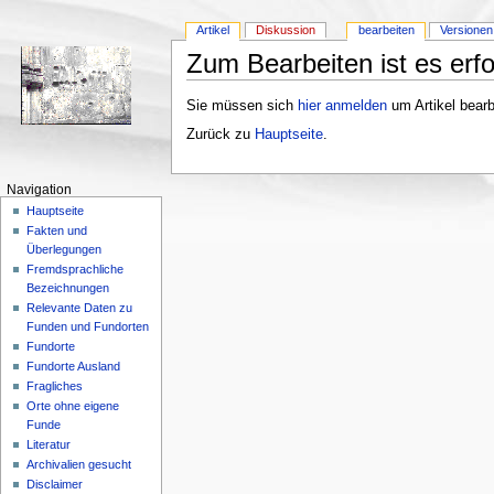
Artikel
Diskussion
bearbeiten
Versionen
Zum Bearbeiten ist es erfo
Sie müssen sich
hier anmelden
um Artikel bearb
Zurück zu
Hauptseite
.
Navigation
Hauptseite
Fakten und
Überlegungen
Fremdsprachliche
Bezeichnungen
Relevante Daten zu
Funden und Fundorten
Fundorte
Fundorte Ausland
Fragliches
Orte ohne eigene
Funde
Literatur
Archivalien gesucht
Disclaimer