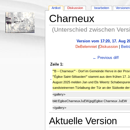
Artikel
Diskussion
bearbeiten
Versionen
Charneux
(Unterschied zwischen Vers
Version vom 17:20, 17. Aug 2
DeBelemniet
(
Diskussion
|
Beitr
← Previous diff
Zeile 1:
'''B – Charneux''' - Dorf im Gemeinde Herve in der Pro
'''Église Saint-Sébastien''' stammt aus dem frühen 17. 
-
August 2025 melden Jan und Els Weertz Schabespuren 
sandsteinernen Türlaibung der Tür an der Südseite der
<gallery>
bild:EgliseCharneuxJuEW.jpg|Eglise Charneux JuEW
</gallery>
Aktuelle Version