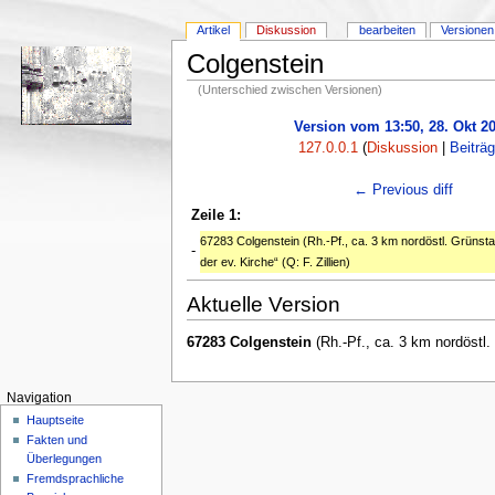
Artikel
Diskussion
bearbeiten
Versionen
Colgenstein
(Unterschied zwischen Versionen)
Version vom 13:50, 28. Okt 2
127.0.0.1
(
Diskussion
|
Beiträ
← Previous diff
Zeile 1:
67283 Colgenstein (Rh.-Pf., ca. 3 km nordöstl. Grünsta
-
der ev. Kirche“ (Q: F. Zillien)
Aktuelle Version
67283 Colgenstein
(Rh.-Pf., ca. 3 km nordöstl. 
Navigation
Hauptseite
Fakten und
Überlegungen
Fremdsprachliche