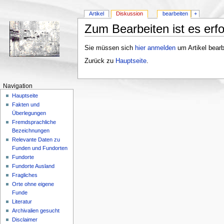
Artikel
Diskussion
bearbeiten
+
Zum Bearbeiten ist es erfo
Sie müssen sich
hier anmelden
um Artikel bearb
Zurück zu
Hauptseite
.
Navigation
Hauptseite
Fakten und
Überlegungen
Fremdsprachliche
Bezeichnungen
Relevante Daten zu
Funden und Fundorten
Fundorte
Fundorte Ausland
Fragliches
Orte ohne eigene
Funde
Literatur
Archivalien gesucht
Disclaimer