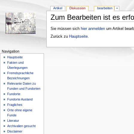
Artikel
Diskussion
bearbeiten
+
Zum Bearbeiten ist es erfo
Sie müssen sich
hier anmelden
um Artikel bearb
Zurück zu
Hauptseite
.
Navigation
Hauptseite
Fakten und
Überlegungen
Fremdsprachliche
Bezeichnungen
Relevante Daten zu
Funden und Fundorten
Fundorte
Fundorte Ausland
Fragliches
Orte ohne eigene
Funde
Literatur
Archivalien gesucht
Disclaimer