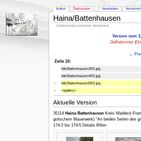
Artikel
Diskussion
bearbeiten
Versionen
Haina/Battenhausen
(Unterschied zwischen Versionen)
Version vom 12
DeBelemniet
(
Di
← Prev
Zeile 10:
bild:Battenhausen3RS.jpg
bild:Battenhausen4RS.jpg
-
bild:Battenhausen5RS.jpg
-
</gallery>
Aktuelle Version
35114
Haina Battenhausen
Kreis Waldeck-Fran
gotischem Mauerwerk) "An beiden Seiten des go
174-3 bis 174-5 Details Rillen