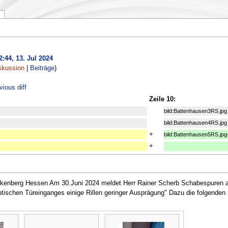
:44, 13. Jul 2024
skussion
|
Beiträge
)
ious diff
Zeile 10:
bild:Battenhausen3RS.jpg
bild:Battenhausen4RS.jpg
+
bild:Battenhausen5RS.jpg<
+
kenberg Hessen Am 30.Juni 2024 meldet Herr Rainer Scherb Schabespuren 
tischen Türeinganges einige Rillen geringer Ausprägung" Dazu die folgenden