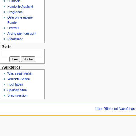
Fundorte
Fundorte Ausland
Fragliches
Orte ohne eigene
Funde
Literatur
Archivalien gesucht
Disclaimer
Suche
Werkzeuge
Was zeigt hierhin
Verlinkte Seiten
Hochladen
Spezialseiten
Druckversion
Über Rillen und Naepfchen