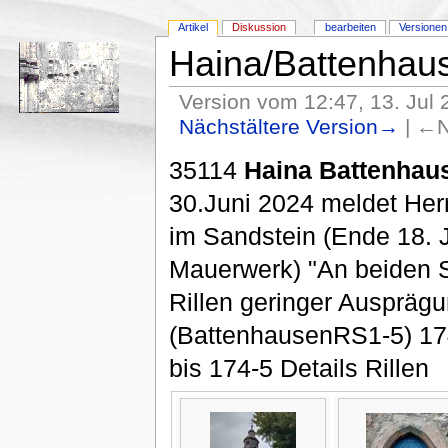
Artikel
Diskussion
bearbeiten
Versionen
Haina/Battenhau
Version vom 12:47, 13. Jul 2
Nächstältere Version→
| ←N
35114
Haina Battenhau
30.Juni 2024 meldet He
im Sandstein (Ende 18. 
Mauerwerk) "An beiden S
Rillen geringer Ausprägu
(BattenhausenRS1-5) 17
bis 174-5 Details Rillen