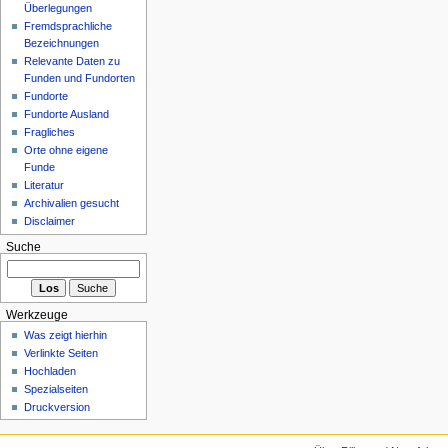
Überlegungen
Fremdsprachliche
Bezeichnungen
Relevante Daten zu
Funden und Fundorten
Fundorte
Fundorte Ausland
Fragliches
Orte ohne eigene
Funde
Literatur
Archivalien gesucht
Disclaimer
Suche
Werkzeuge
Was zeigt hierhin
Verlinkte Seiten
Hochladen
Spezialseiten
Druckversion