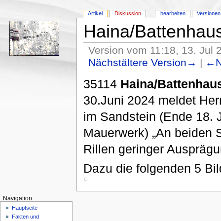
Artikel
Diskussion
bearbeiten
Versionen
Haina/Battenhau
Version vom 11:18, 13. Jul
Nächstältere Version→
|
←N
35114
Haina/Battenhau
30.Juni 2024 meldet He
im Sandstein (Ende 18. 
Mauerwerk) „An beiden S
Rillen geringer Ausprägu
Dazu die folgenden 5 Bil
Navigation
Hauptseite
Fakten und