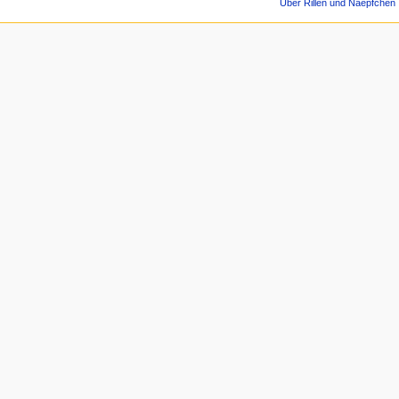
Über Rillen und Naepfchen