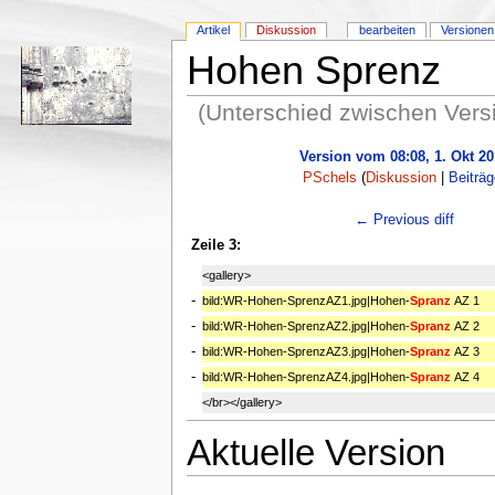
Artikel
Diskussion
bearbeiten
Versionen
Hohen Sprenz
(Unterschied zwischen Vers
Version vom 08:08, 1. Okt 20
PSchels
(
Diskussion
|
Beiträg
← Previous diff
Zeile 3:
<gallery>
-
bild:WR-Hohen-SprenzAZ1.jpg|Hohen-
Spranz
AZ 1
-
bild:WR-Hohen-SprenzAZ2.jpg|Hohen-
Spranz
AZ 2
-
bild:WR-Hohen-SprenzAZ3.jpg|Hohen-
Spranz
AZ 3
-
bild:WR-Hohen-SprenzAZ4.jpg|Hohen-
Spranz
AZ 4
</br></gallery>
Aktuelle Version