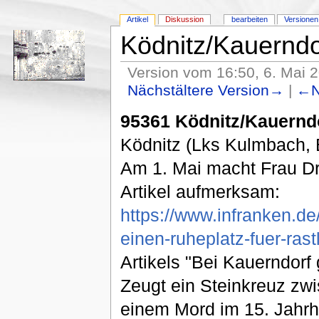
Artikel
Diskussion
bearbeiten
Versionen
Ködnitz/Kauerndo
Version vom 16:50, 6. Mai 
Nächstältere Version→
|
←N
95361 Ködnitz/Kauernd
Ködnitz (Lks Kulmbach, 
Am 1. Mai macht Frau Dr
Artikel aufmerksam:
https://www.infranken.de
einen-ruheplatz-fuer-ras
Artikels "Bei Kauerndorf 
Zeugt ein Steinkreuz zw
einem Mord im 15. Jahrhu