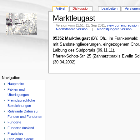
Artikel
Diskussion
bearbeiten
Versionen
Marktleugast
Version vom 11:51, 11. Sep 2011;
view current revision
Nächstältere Version→
|
←Nächstjüngere Version
95352 Marktleugast
(BY, Ofr., im Frankenwald; 
mit Sandsteingliederungen, eingezogenem Chor, e
Laibung des Südportals (09.11.11).
Pfarrer-Schott-Str. 25 (Zahnarztpraxis Evelin 
(30.04.2002)
Navigation
Hauptseite
Fakten und
Überlegungen
Fremdsprachliche
Bezeichnungen
Relevante Daten zu
Funden und Fundorten
Fundorte
Fundorte Ausland
Fragliches
Orte ohne eigene