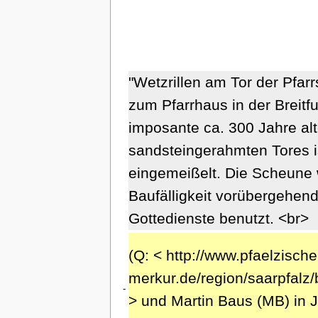
"Wetzrillen am Tor der Pfarr
zum Pfarrhaus in der Breitf
imposante ca. 300 Jahre alt
sandsteingerahmten Tores i
eingemeißelt. Die Scheune 
Baufälligkeit vorübergehend
Gottedienste benutzt. <br>
(Q: < http://www.pfaelzische
merkur.de/region/saarpfalz
-
> und Martin Baus (MB) in 