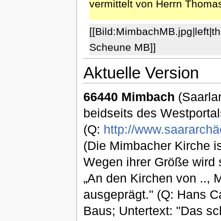
vermittelt von Herrn Thomas
[[Bild:MimbachMB.jpg|left
Scheune MB]]
Aktuelle Version
66440 Mimbach
(Saarlan
beidseits des Westportal
(Q:
http://www.saararchäo
(Die Mimbacher Kirche i
Wegen ihrer Größe wird 
„An den Kirchen von .., M
ausgeprägt." (Q: Hans Ca
Baus; Untertext: "Das sch