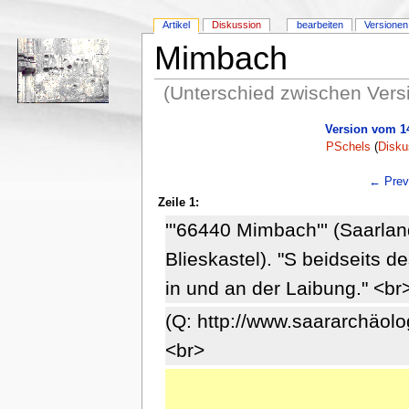
Artikel
Diskussion
bearbeiten
Versionen
Mimbach
(Unterschied zwischen Vers
Version vom 14
PSchels
(
Disku
← Previ
Zeile 1:
'''66440 Mimbach''' (Saarland
Blieskastel). "S beidseits d
in und an der Laibung." <br
(Q: http://www.saararchäolog
<br>