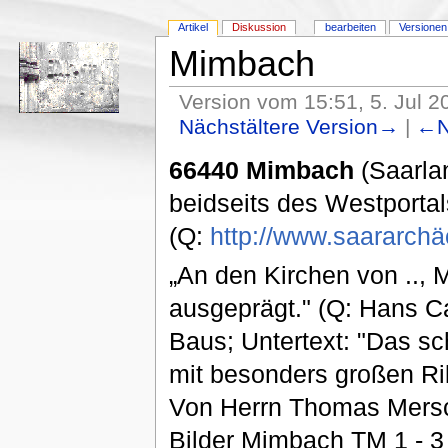
Artikel
Diskussion
bearbeiten
Versionen
Mimbach
Version vom 15:51, 5. Jul 2
Nächstältere Version→
|
←N
66440 Mimbach
(Saarlan
beidseits des Westportal
(Q:
http://www.saararchäo
„An den Kirchen von .., M
ausgeprägt." (Q: Hans Ca
Baus; Untertext: "Das sch
mit besonders großen Ril
Von Herrn Thomas Mersc
Bilder Mimbach TM 1 - 3