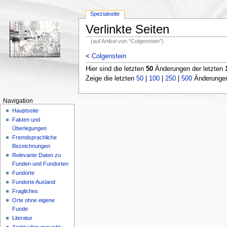
Spezialseite
Verlinkte Seiten
(auf Artikel von "Colgenstein")
<
Colgenstein
Hier sind die letzten
50
Änderungen der letzten
Zeige die letzten
50
|
100
|
250
|
500
Änderungen;
Navigation
Hauptseite
Fakten und
Überlegungen
Fremdsprachliche
Bezeichnungen
Relevante Daten zu
Funden und Fundorten
Fundorte
Fundorte Ausland
Fragliches
Orte ohne eigene
Funde
Literatur
Archivalien gesucht