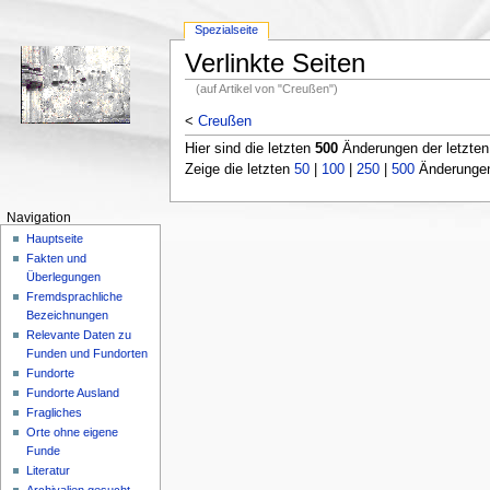
Spezialseite
Verlinkte Seiten
(auf Artikel von "Creußen")
<
Creußen
Hier sind die letzten
500
Änderungen der letzte
Zeige die letzten
50
|
100
|
250
|
500
Änderungen;
Navigation
Hauptseite
Fakten und
Überlegungen
Fremdsprachliche
Bezeichnungen
Relevante Daten zu
Funden und Fundorten
Fundorte
Fundorte Ausland
Fragliches
Orte ohne eigene
Funde
Literatur
Archivalien gesucht