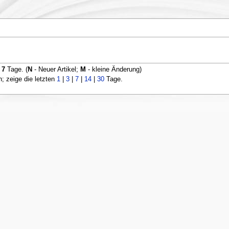
n
7
Tage. (
N
- Neuer Artikel;
M
- kleine Änderung)
 zeige die letzten
1
|
3
|
7
|
14
|
30
Tage.