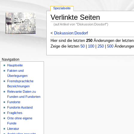
Spezialseite
Verlinkte Seiten
(auf Artikel von "Diskussion:Dosdorf")
<
Diskussion:Dosdorf
Hier sind die letzten
250
Änderungen der letzte
Zeige die letzten
50
|
100
|
250
|
500
Änderungen;
Navigation
Hauptseite
Fakten und
Überlegungen
Fremdsprachliche
Bezeichnungen
Relevante Daten zu
Funden und Fundorten
Fundorte
Fundorte Ausland
Fragliches
Orte ohne eigene
Funde
Literatur
Archivalien gesucht