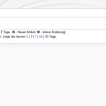
n
7
Tage. (
N
- Neuer Artikel;
M
- kleine Änderung)
 zeige die letzten
1
|
3
|
7
|
14
|
30
Tage.