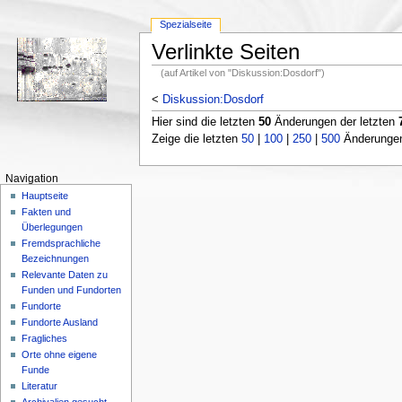
Spezialseite
Verlinkte Seiten
(auf Artikel von "Diskussion:Dosdorf")
<
Diskussion:Dosdorf
Hier sind die letzten
50
Änderungen der letzten
Zeige die letzten
50
|
100
|
250
|
500
Änderungen;
Navigation
Hauptseite
Fakten und
Überlegungen
Fremdsprachliche
Bezeichnungen
Relevante Daten zu
Funden und Fundorten
Fundorte
Fundorte Ausland
Fragliches
Orte ohne eigene
Funde
Literatur
Archivalien gesucht