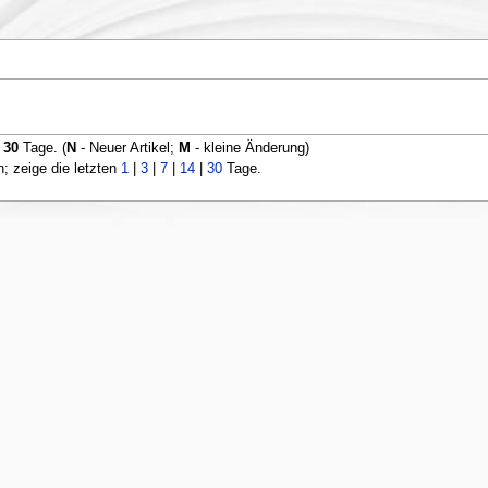
n
30
Tage. (
N
- Neuer Artikel;
M
- kleine Änderung)
 zeige die letzten
1
|
3
|
7
|
14
|
30
Tage.