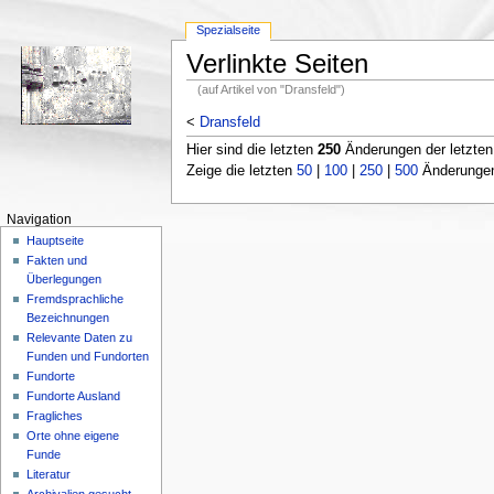
Spezialseite
Verlinkte Seiten
(auf Artikel von "Dransfeld")
<
Dransfeld
Hier sind die letzten
250
Änderungen der letzte
Zeige die letzten
50
|
100
|
250
|
500
Änderungen;
Navigation
Hauptseite
Fakten und
Überlegungen
Fremdsprachliche
Bezeichnungen
Relevante Daten zu
Funden und Fundorten
Fundorte
Fundorte Ausland
Fragliches
Orte ohne eigene
Funde
Literatur
Archivalien gesucht