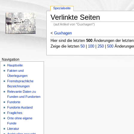
Spezialseite
Verlinkte Seiten
(auf Artikel von "Guxhagen")
<
Guxhagen
Hier sind die letzten
500
Änderungen der letzte
Zeige die letzten
50
|
100
|
250
|
500
Änderungen;
Navigation
Hauptseite
Fakten und
Überlegungen
Fremdsprachliche
Bezeichnungen
Relevante Daten zu
Funden und Fundorten
Fundorte
Fundorte Ausland
Fragliches
Orte ohne eigene
Funde
Literatur
Archivalien gesucht