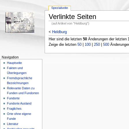
Spezialseite
Verlinkte Seiten
(auf Artikel von "Heldburg")
<
Heldburg
Hier sind die letzten
50
Änderungen der letzten
Zeige die letzten
50
|
100
|
250
|
500
Änderungen;
Navigation
Hauptseite
Fakten und
Überlegungen
Fremdsprachliche
Bezeichnungen
Relevante Daten zu
Funden und Fundorten
Fundorte
Fundorte Ausland
Fragliches
Orte ohne eigene
Funde
Literatur
Archivalien gesucht