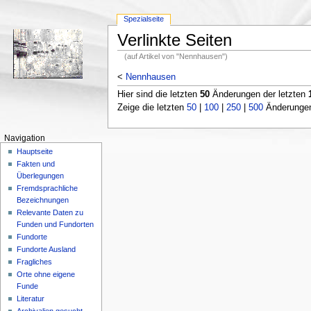
Spezialseite
Verlinkte Seiten
(auf Artikel von "Nennhausen")
<
Nennhausen
Hier sind die letzten
50
Änderungen der letzten
Zeige die letzten
50
|
100
|
250
|
500
Änderungen;
Navigation
Hauptseite
Fakten und
Überlegungen
Fremdsprachliche
Bezeichnungen
Relevante Daten zu
Funden und Fundorten
Fundorte
Fundorte Ausland
Fragliches
Orte ohne eigene
Funde
Literatur
Archivalien gesucht