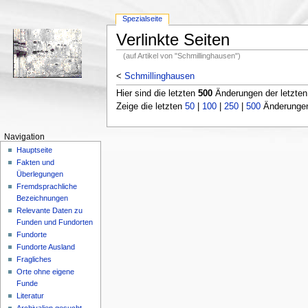
Spezialseite
Verlinkte Seiten
(auf Artikel von "Schmillinghausen")
<
Schmillinghausen
Hier sind die letzten
500
Änderungen der letzte
Zeige die letzten
50
|
100
|
250
|
500
Änderungen;
Navigation
Hauptseite
Fakten und
Überlegungen
Fremdsprachliche
Bezeichnungen
Relevante Daten zu
Funden und Fundorten
Fundorte
Fundorte Ausland
Fragliches
Orte ohne eigene
Funde
Literatur
Archivalien gesucht