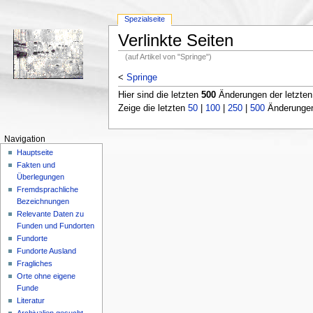
Spezialseite
Verlinkte Seiten
(auf Artikel von "Springe")
<
Springe
Hier sind die letzten
500
Änderungen der letzte
Zeige die letzten
50
|
100
|
250
|
500
Änderungen;
Navigation
Hauptseite
Fakten und
Überlegungen
Fremdsprachliche
Bezeichnungen
Relevante Daten zu
Funden und Fundorten
Fundorte
Fundorte Ausland
Fragliches
Orte ohne eigene
Funde
Literatur
Archivalien gesucht