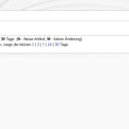
n
30
Tage. (
N
- Neuer Artikel;
M
- kleine Änderung)
 zeige die letzten
1
|
3
|
7
|
14
|
30
Tage.