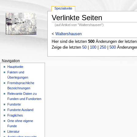
Spezialseite
Verlinkte Seiten
(auf Artikel von "Waltershausen")
<
Waltershausen
Hier sind die letzten
500
Änderungen der letzte
Zeige die letzten
50
|
100
|
250
|
500
Änderungen;
Navigation
Hauptseite
Fakten und
Überlegungen
Fremdsprachliche
Bezeichnungen
Relevante Daten zu
Funden und Fundorten
Fundorte
Fundorte Ausland
Fragliches
Orte ohne eigene
Funde
Literatur
Archivalien gesucht