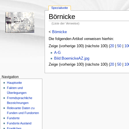
Spezialseite
Börnicke
(Liste der Verweise)
<
Börnicke
Die folgenden Artikel verweisen hierhin:
Zeige (vorherige 100) (nächste 100) (
20
|
50
|
10
A-G
Bild:BoernickeAZ.jpg
Zeige (vorherige 100) (nächste 100) (
20
|
50
|
10
Navigation
Hauptseite
Fakten und
Überlegungen
Fremdsprachliche
Bezeichnungen
Relevante Daten zu
Funden und Fundorten
Fundorte
Fundorte Ausland
Fragliches