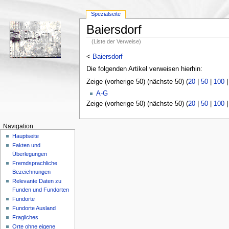
Spezialseite
Baiersdorf
(Liste der Verweise)
<
Baiersdorf
Die folgenden Artikel verweisen hierhin:
Zeige (vorherige 50) (nächste 50) (
20
|
50
|
100
A-G
Zeige (vorherige 50) (nächste 50) (
20
|
50
|
100
Navigation
Hauptseite
Fakten und
Überlegungen
Fremdsprachliche
Bezeichnungen
Relevante Daten zu
Funden und Fundorten
Fundorte
Fundorte Ausland
Fragliches
Orte ohne eigene