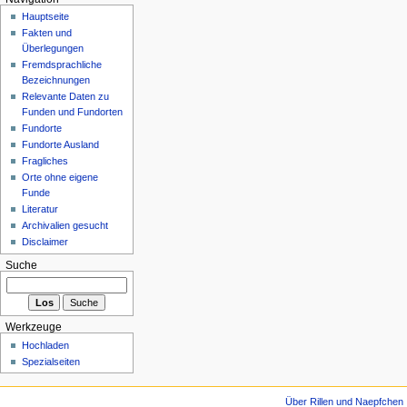
Hauptseite
Fakten und
Überlegungen
Fremdsprachliche
Bezeichnungen
Relevante Daten zu
Funden und Fundorten
Fundorte
Fundorte Ausland
Fragliches
Orte ohne eigene
Funde
Literatur
Archivalien gesucht
Disclaimer
Suche
Werkzeuge
Hochladen
Spezialseiten
Über Rillen und Naepfchen