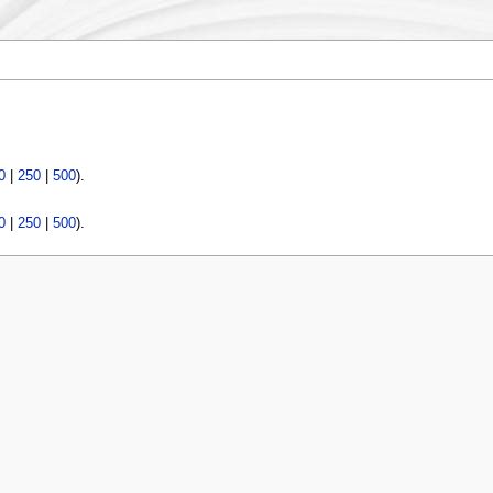
0
|
250
|
500
).
0
|
250
|
500
).