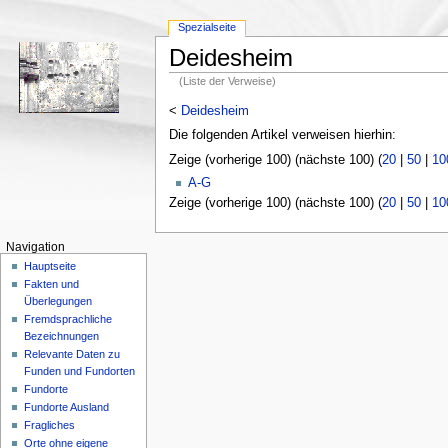
Spezialseite
Deidesheim
(Liste der Verweise)
<
Deidesheim
Die folgenden Artikel verweisen hierhin:
Zeige (vorherige 100) (nächste 100) (
20
|
50
|
10
A-G
Zeige (vorherige 100) (nächste 100) (
20
|
50
|
10
Navigation
Hauptseite
Fakten und
Überlegungen
Fremdsprachliche
Bezeichnungen
Relevante Daten zu
Funden und Fundorten
Fundorte
Fundorte Ausland
Fragliches
Orte ohne eigene