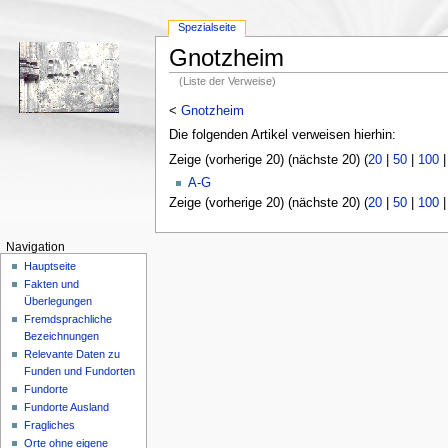
Spezialseite
Gnotzheim
(Liste der Verweise)
<
Gnotzheim
Die folgenden Artikel verweisen hierhin:
Zeige (vorherige 20) (nächste 20) (
20
|
50
|
100
A-G
Zeige (vorherige 20) (nächste 20) (
20
|
50
|
100
Navigation
Hauptseite
Fakten und
Überlegungen
Fremdsprachliche
Bezeichnungen
Relevante Daten zu
Funden und Fundorten
Fundorte
Fundorte Ausland
Fragliches
Orte ohne eigene