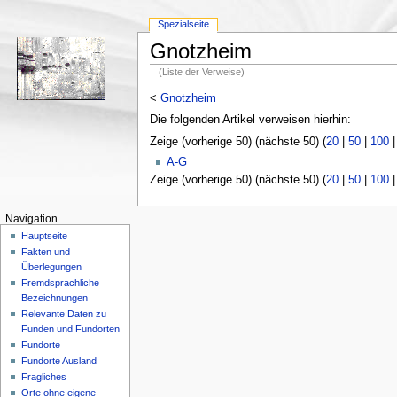
Spezialseite
Gnotzheim
(Liste der Verweise)
<
Gnotzheim
Die folgenden Artikel verweisen hierhin:
Zeige (vorherige 50) (nächste 50) (
20
|
50
|
100
A-G
Zeige (vorherige 50) (nächste 50) (
20
|
50
|
100
Navigation
Hauptseite
Fakten und
Überlegungen
Fremdsprachliche
Bezeichnungen
Relevante Daten zu
Funden und Fundorten
Fundorte
Fundorte Ausland
Fragliches
Orte ohne eigene