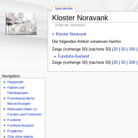
Spezialseite
Kloster Noravank
(Liste der Verweise)
<
Kloster Noravank
Die folgenden Artikel verweisen hierhin:
Zeige (vorherige 50) (nächste 50) (
20
|
50
|
100
Fundorte Ausland
Zeige (vorherige 50) (nächste 50) (
20
|
50
|
100
Navigation
Hauptseite
Fakten und
Überlegungen
Fremdsprachliche
Bezeichnungen
Relevante Daten zu
Funden und Fundorten
Fundorte
Fundorte Ausland
Fragliches
Orte ohne eigene