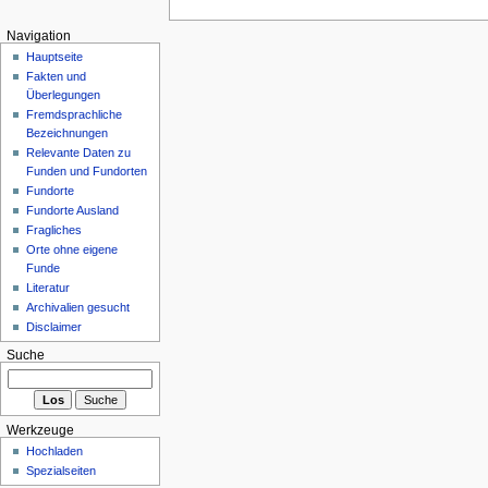
Navigation
Hauptseite
Fakten und
Überlegungen
Fremdsprachliche
Bezeichnungen
Relevante Daten zu
Funden und Fundorten
Fundorte
Fundorte Ausland
Fragliches
Orte ohne eigene
Funde
Literatur
Archivalien gesucht
Disclaimer
Suche
Werkzeuge
Hochladen
Spezialseiten