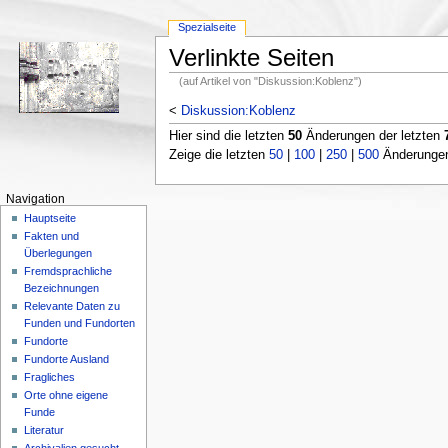
Spezialseite
Verlinkte Seiten
(auf Artikel von "Diskussion:Koblenz")
<
Diskussion:Koblenz
Hier sind die letzten
50
Änderungen der letzten
Zeige die letzten
50
|
100
|
250
|
500
Änderungen;
Navigation
Hauptseite
Fakten und
Überlegungen
Fremdsprachliche
Bezeichnungen
Relevante Daten zu
Funden und Fundorten
Fundorte
Fundorte Ausland
Fragliches
Orte ohne eigene
Funde
Literatur
Archivalien gesucht