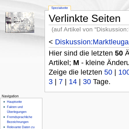
Spezialseite
Verlinkte Seiten
(auf Artikel von "Diskussion
<
Diskussion:Marktleuga
Hier sind die letzten
50
Ä
Artikel;
M
- kleine Änder
Zeige die letzten
50
|
10
3
|
7
|
14
|
30
Tage.
Navigation
Hauptseite
Fakten und
Überlegungen
Fremdsprachliche
Bezeichnungen
Relevante Daten zu