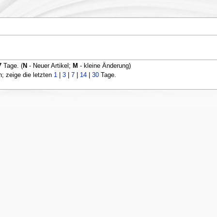
7
Tage. (
N
- Neuer Artikel;
M
- kleine Änderung)
 zeige die letzten
1
|
3
|
7
|
14
|
30
Tage.