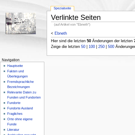
Spezialseite
Verlinkte Seiten
(auf Artikel von "Ebneth")
<
Ebneth
Hier sind die letzten
50
Änderungen der letzten
Zeige die letzten
50
|
100
|
250
|
500
Änderungen;
Navigation
Hauptseite
Fakten und
Überlegungen
Fremdsprachliche
Bezeichnungen
Relevante Daten zu
Funden und Fundorten
Fundorte
Fundorte Ausland
Fragliches
Orte ohne eigene
Funde
Literatur
Archivalien gesucht