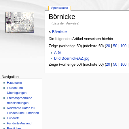
Spezialseite
Börnicke
(Liste der Verweise)
<
Börnicke
Die folgenden Artikel verweisen hierhin:
Zeige (vorherige 50) (nächste 50) (
20
|
50
|
100
A-G
Bild:BoernickeAZ.jpg
Zeige (vorherige 50) (nächste 50) (
20
|
50
|
100
Navigation
Hauptseite
Fakten und
Überlegungen
Fremdsprachliche
Bezeichnungen
Relevante Daten zu
Funden und Fundorten
Fundorte
Fundorte Ausland
Fragliches