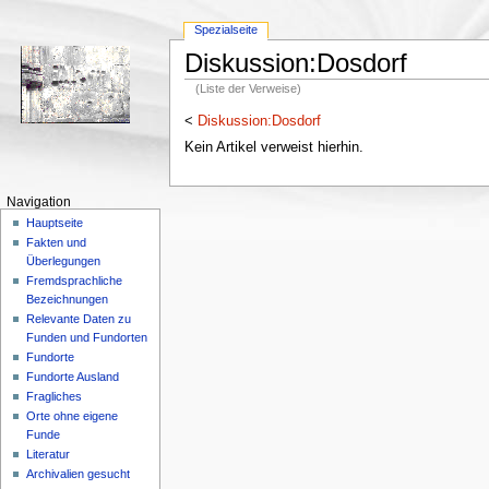
Spezialseite
Diskussion:Dosdorf
(Liste der Verweise)
<
Diskussion:Dosdorf
Kein Artikel verweist hierhin.
Navigation
Hauptseite
Fakten und
Überlegungen
Fremdsprachliche
Bezeichnungen
Relevante Daten zu
Funden und Fundorten
Fundorte
Fundorte Ausland
Fragliches
Orte ohne eigene
Funde
Literatur
Archivalien gesucht