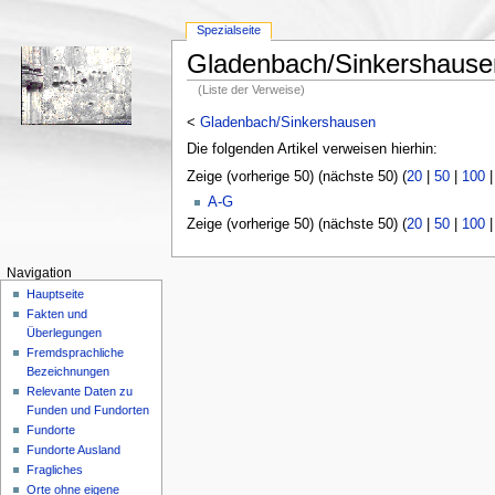
Spezialseite
Gladenbach/Sinkershause
(Liste der Verweise)
<
Gladenbach/Sinkershausen
Die folgenden Artikel verweisen hierhin:
Zeige (vorherige 50) (nächste 50) (
20
|
50
|
100
A-G
Zeige (vorherige 50) (nächste 50) (
20
|
50
|
100
Navigation
Hauptseite
Fakten und
Überlegungen
Fremdsprachliche
Bezeichnungen
Relevante Daten zu
Funden und Fundorten
Fundorte
Fundorte Ausland
Fragliches
Orte ohne eigene