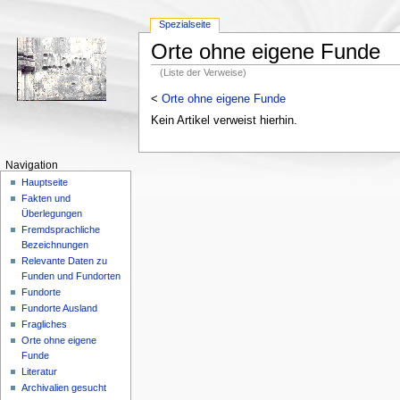
Spezialseite
Orte ohne eigene Funde
(Liste der Verweise)
<
Orte ohne eigene Funde
Kein Artikel verweist hierhin.
Navigation
Hauptseite
Fakten und
Überlegungen
Fremdsprachliche
Bezeichnungen
Relevante Daten zu
Funden und Fundorten
Fundorte
Fundorte Ausland
Fragliches
Orte ohne eigene
Funde
Literatur
Archivalien gesucht